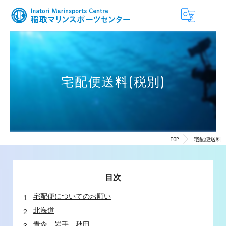
宅配便送料(税別)
TOP
宅配便送料
目次
宅配便についてのお願い
北海道
青森、岩手、秋田