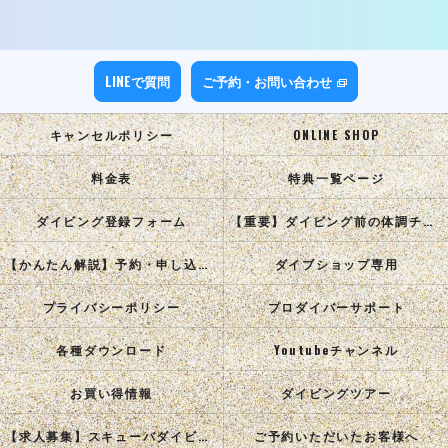
LINEで質問
ご予約・お問い合わせ
キャンセルポリシー
ONLINE SHOP
料金表
特典一覧ページ
ダイビング登録フォーム
【重要】ダイビング前の体調チェック
【かんたん解説】予約・申し込み手順
ダイブショップ専用
プライバシーポリシー
プロダイバーサポート
各種ダウンロード
Youtubeチャンネル
お買い得情報
ダイビングツアー
【求人募集】スキューバダイビングインストラクターを目指す正社員を募集中！
ご予約いただいたお客様へ