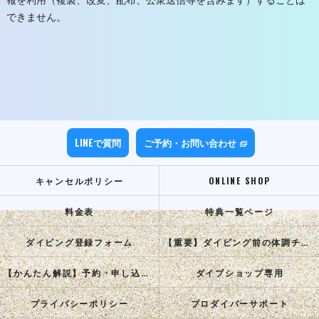
報を利用（複製、改変、配布、公衆送信等を含みます）することは
できません。
LINEで質問
ご予約・お問い合わせ
キャンセルポリシー
ONLINE SHOP
料金表
特典一覧ページ
ダイビング登録フォーム
【重要】ダイビング前の体調チェック
【かんたん解説】予約・申し込み手順
ダイブショップ専用
プライバシーポリシー
プロダイバーサポート