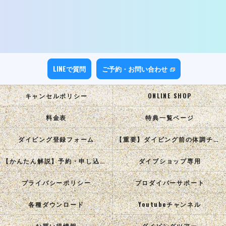
LINEで質問
ご予約・お問い合わせ
キャンセルポリシー
ONLINE SHOP
料金表
特典一覧ページ
ダイビング登録フォーム
【重要】ダイビング前の体調チェック
【かんたん解説】予約・申し込み手順
ダイブショップ専用
プライバシーポリシー
プロダイバーサポート
各種ダウンロード
Youtubeチャンネル
お買い得情報
ダイビングツアー