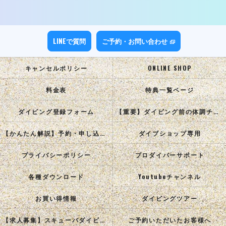
LINEで質問
ご予約・お問い合わせ
キャンセルポリシー
ONLINE SHOP
料金表
特典一覧ページ
ダイビング登録フォーム
【重要】ダイビング前の体調チェック
【かんたん解説】予約・申し込み手順
ダイブショップ専用
プライバシーポリシー
プロダイバーサポート
各種ダウンロード
Youtubeチャンネル
お買い得情報
ダイビングツアー
【求人募集】スキューバダイビングインストラクターを目指す正社員を募集中！
ご予約いただいたお客様へ