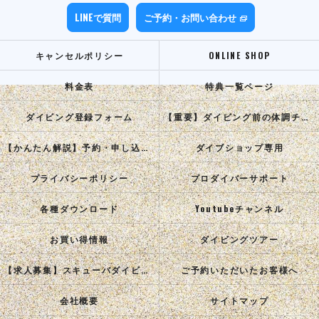
LINEで質問
ご予約・お問い合わせ
キャンセルポリシー
ONLINE SHOP
料金表
特典一覧ページ
ダイビング登録フォーム
【重要】ダイビング前の体調チェック
【かんたん解説】予約・申し込み手順
ダイブショップ専用
プライバシーポリシー
プロダイバーサポート
各種ダウンロード
Youtubeチャンネル
お買い得情報
ダイビングツアー
【求人募集】スキューバダイビングインストラクターを目指す正社員を募集中！
ご予約いただいたお客様へ
会社概要
サイトマップ