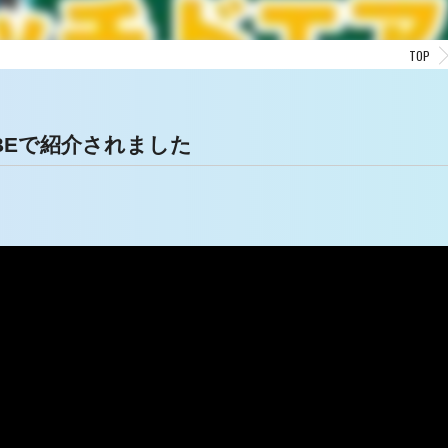
PADI ダイブマスター
TOP
PADI スペシャルティ
PADI フリーダイバー
BEで紹介されました
PADI IDC コース
他団体からのクロスオーバー
セルフダイブ
PADI TEC REC