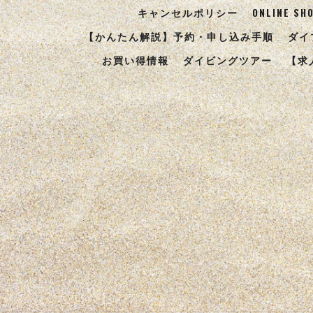
キャンセルポリシー
ONLINE SH
【かんたん解説】予約・申し込み手順
ダイ
お買い得情報
ダイビングツアー
【求