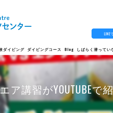
LIN
験ダイビング
ダイビングコース
Blog
しばらく潜ってい
ダイビングライセンス（初心者）
ファンダイブ
エア講習がYOUTUBEで
稲取の海の状況を知りたい方へ
PADI アドバンス
PADI レスキューダイバー