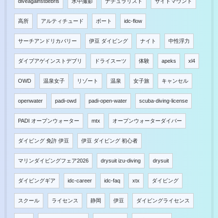
diveagainstdebris
水中撮影
ナチュラリスト
サイドマウント
高所
アルティチュード
ボート
idc-flow
サーチアンドリカバリー
伊豆 ダイビング
ナイト
中性浮力
ダイブアゲインストデブリ
ドライスーツ
体験
apeks
xl4
OWD
温泉女子
リゾート
温泉
女子旅
キャンセル
openwater
padi-owd
padi-open-water
scuba-diving-license
PADI オープンウォーター
mtx
オープンウォーターダイバー
ダイビング 免許 伊豆
伊豆 ダイビング 初心者
マリンダイビングフェア2026
drysuit izu-diving
drysuit
ダイビングギア
idc-career
idc-faq
xtx
ダイビング
スクール
ライセンス
静岡
伊豆
ダイビングライセンス