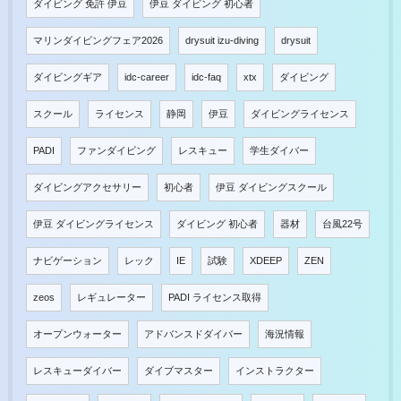
ダイビング 免許 伊豆
伊豆 ダイビング 初心者
マリンダイビングフェア2026
drysuit izu-diving
drysuit
ダイビングギア
idc-career
idc-faq
xtx
ダイビング
スクール
ライセンス
静岡
伊豆
ダイビングライセンス
PADI
ファンダイビング
レスキュー
学生ダイバー
ダイビングアクセサリー
初心者
伊豆 ダイビングスクール
伊豆 ダイビングライセンス
ダイビング 初心者
器材
台風22号
ナビゲーション
レック
IE
試験
XDEEP
ZEN
zeos
レギュレーター
PADI ライセンス取得
オープンウォーター
アドバンスドダイバー
海況情報
レスキューダイバー
ダイブマスター
インストラクター