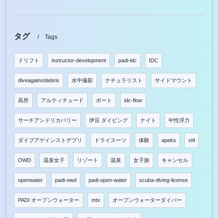
タグ
Tags
ドリフト
instructor-development
padi-idc
IDC
diveagainstdebris
水中撮影
ナチュラリスト
サイドマウント
高所
アルティチュード
ボート
idc-flow
サーチアンドリカバリー
伊豆 ダイビング
ナイト
中性浮力
ダイブアゲインストデブリ
ドライスーツ
体験
apeks
xl4
OWD
温泉女子
リゾート
温泉
女子旅
キャンセル
openwater
padi-owd
padi-open-water
scuba-diving-license
PADI オープンウォーター
mtx
オープンウォーターダイバー