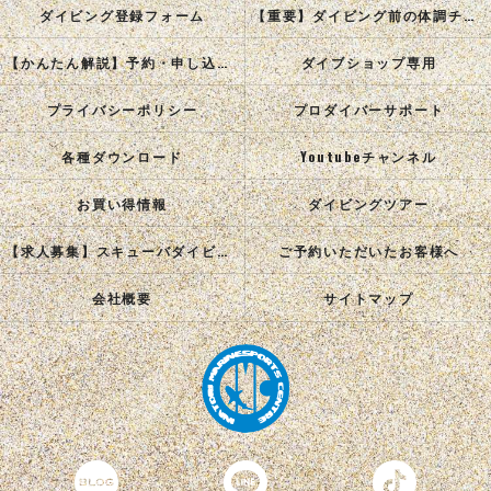
ダイビング登録フォーム
【重要】ダイビング前の体調チェック
【かんたん解説】予約・申し込み手順
ダイブショップ専用
プライバシーポリシー
プロダイバーサポート
各種ダウンロード
Youtubeチャンネル
お買い得情報
ダイビングツアー
【求人募集】スキューバダイビングインストラクターを目指す正社員を募集中！
ご予約いただいたお客様へ
会社概要
サイトマップ