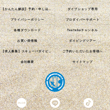
【かんたん解説】予約・申し込み手順
ダイブショップ専用
プライバシーポリシー
プロダイバーサポート
各種ダウンロード
Youtubeチャンネル
お買い得情報
ダイビングツアー
【求人募集】スキューバダイビングインストラクターを目指す正社員を募集中！
ご予約いただいたお客様へ
会社概要
サイトマップ