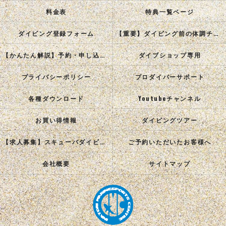
料金表
特典一覧ページ
ダイビング登録フォーム
【重要】ダイビング前の体調チェック
【かんたん解説】予約・申し込み手順
ダイブショップ専用
プライバシーポリシー
プロダイバーサポート
各種ダウンロード
Youtubeチャンネル
お買い得情報
ダイビングツアー
【求人募集】スキューバダイビングインストラクターを目指す正社員を募集中！
ご予約いただいたお客様へ
会社概要
サイトマップ