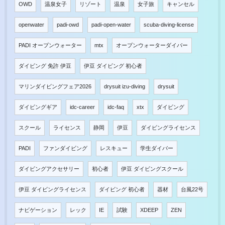
OWD
温泉女子
リゾート
温泉
女子旅
キャンセル
openwater
padi-owd
padi-open-water
scuba-diving-license
PADI オープンウォーター
mtx
オープンウォーターダイバー
ダイビング 免許 伊豆
伊豆 ダイビング 初心者
マリンダイビングフェア2026
drysuit izu-diving
drysuit
ダイビングギア
idc-career
idc-faq
xtx
ダイビング
スクール
ライセンス
静岡
伊豆
ダイビングライセンス
PADI
ファンダイビング
レスキュー
学生ダイバー
ダイビングアクセサリー
初心者
伊豆 ダイビングスクール
伊豆 ダイビングライセンス
ダイビング 初心者
器材
台風22号
ナビゲーション
レック
IE
試験
XDEEP
ZEN