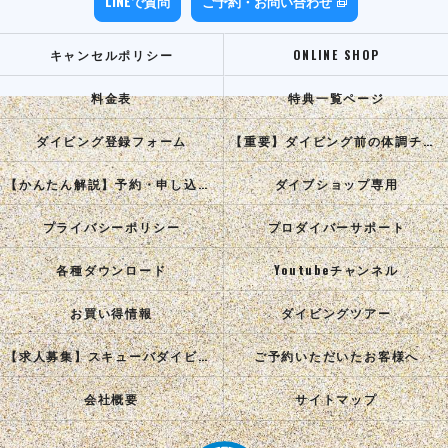
LINEで質問
ご予約・お問い合わせ
キャンセルポリシー
ONLINE SHOP
料金表
特典一覧ページ
ダイビング登録フォーム
【重要】ダイビング前の体調チェック
【かんたん解説】予約・申し込み手順
ダイブショップ専用
プライバシーポリシー
プロダイバーサポート
各種ダウンロード
Youtubeチャンネル
お買い得情報
ダイビングツアー
【求人募集】スキューバダイビングインストラクターを目指す正社員を募集中！
ご予約いただいたお客様へ
会社概要
サイトマップ