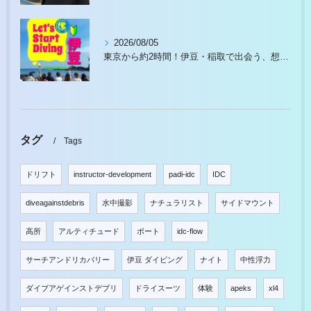
2026/08/05
東京から約2時間！伊豆・稲取で出会う、想像以上の水中世界
タグ
Tags
ドリフト
instructor-development
padi-idc
IDC
diveagainstdebris
水中撮影
ナチュラリスト
サイドマウント
高所
アルティチュード
ボート
idc-flow
サーチアンドリカバリー
伊豆 ダイビング
ナイト
中性浮力
ダイブアゲインストデブリ
ドライスーツ
体験
apeks
xl4