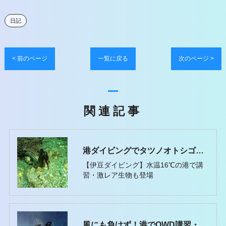
日記
< 前のページ
一覧に戻る
次のページ >
関連記事
港ダイビングでタツノオトシゴ遭遇
【伊豆ダイビング】水温16℃の港で講
習・激レア生物も登場
風にも負けず！港でOWD講習・海で3ダイブ頑張りました