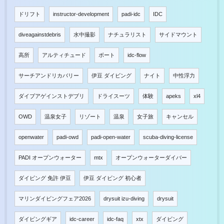
ドリフト
instructor-development
padi-idc
IDC
diveagainstdebris
水中撮影
ナチュラリスト
サイドマウント
高所
アルティチュード
ボート
idc-flow
サーチアンドリカバリー
伊豆 ダイビング
ナイト
中性浮力
ダイブアゲインストデブリ
ドライスーツ
体験
apeks
xl4
OWD
温泉女子
リゾート
温泉
女子旅
キャンセル
openwater
padi-owd
padi-open-water
scuba-diving-license
PADI オープンウォーター
mtx
オープンウォーターダイバー
ダイビング 免許 伊豆
伊豆 ダイビング 初心者
マリンダイビングフェア2026
drysuit izu-diving
drysuit
ダイビングギア
idc-career
idc-faq
xtx
ダイビング