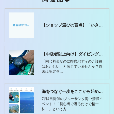
【ショップ選びの盲点】「いきなり海」は本当に大丈夫？初心者にダイビングプール講習が絶対必要な理由
【中級者以上向け】ダイビングの即席バディって「性善説」すぎない？
「同じ料金なのに即席バディの介護役
はおかしい」と感じていませんか？原
因は認定ラ…
海をつなぐ一歩をここから始めませんか？
7月4日開催のブルーサンタ海中清掃イ
ベント！「初心者で潜るだけで精一
杯…」という方…