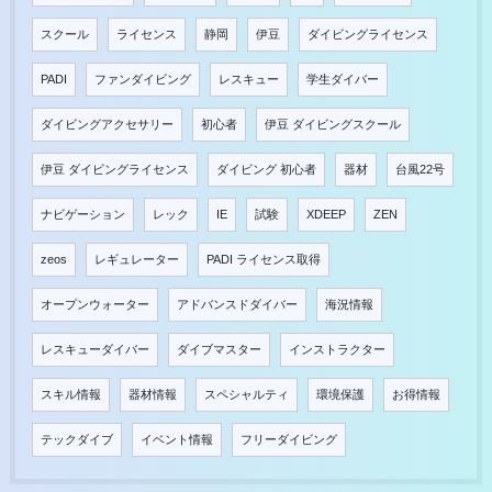
スクール
ライセンス
静岡
伊豆
ダイビングライセンス
PADI
ファンダイビング
レスキュー
学生ダイバー
ダイビングアクセサリー
初心者
伊豆 ダイビングスクール
伊豆 ダイビングライセンス
ダイビング 初心者
器材
台風22号
ナビゲーション
レック
IE
試験
XDEEP
ZEN
zeos
レギュレーター
PADI ライセンス取得
オープンウォーター
アドバンスドダイバー
海況情報
レスキューダイバー
ダイブマスター
インストラクター
スキル情報
器材情報
スペシャルティ
環境保護
お得情報
テックダイブ
イベント情報
フリーダイビング