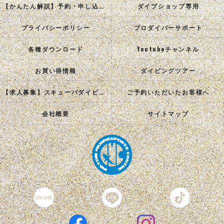
【かんたん解説】予約・申し込み手順
ダイブショップ専用
プライバシーポリシー
プロダイバーサポート
各種ダウンロード
Youtubeチャンネル
お買い得情報
ダイビングツアー
【求人募集】スキューバダイビングインストラクターを目指す正社員を募集中！
ご予約いただいたお客様へ
会社概要
サイトマップ