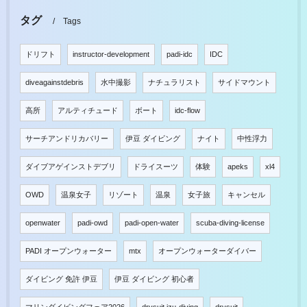
タグ
Tags
ドリフト
instructor-development
padi-idc
IDC
diveagainstdebris
水中撮影
ナチュラリスト
サイドマウント
高所
アルティチュード
ボート
idc-flow
サーチアンドリカバリー
伊豆 ダイビング
ナイト
中性浮力
ダイブアゲインストデブリ
ドライスーツ
体験
apeks
xl4
OWD
温泉女子
リゾート
温泉
女子旅
キャンセル
openwater
padi-owd
padi-open-water
scuba-diving-license
PADI オープンウォーター
mtx
オープンウォーターダイバー
ダイビング 免許 伊豆
伊豆 ダイビング 初心者