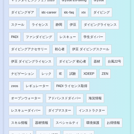
マリンダイビングフェア2026
drysuit izu-diving
drysuit
ダイビングギア
idc-career
idc-faq
xtx
ダイビング
スクール
ライセンス
静岡
伊豆
ダイビングライセンス
PADI
ファンダイビング
レスキュー
学生ダイバー
ダイビングアクセサリー
初心者
伊豆 ダイビングスクール
伊豆 ダイビングライセンス
ダイビング 初心者
器材
台風22号
ナビゲーション
レック
IE
試験
XDEEP
ZEN
zeos
レギュレーター
PADI ライセンス取得
オープンウォーター
アドバンスドダイバー
海況情報
レスキューダイバー
ダイブマスター
インストラクター
スキル情報
器材情報
スペシャルティ
環境保護
お得情報