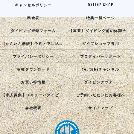
キャンセルポリシー
ONLINE SHOP
料金表
特典一覧ページ
ダイビング登録フォーム
【重要】ダイビング前の体調チェック
【かんたん解説】予約・申し込み手順
ダイブショップ専用
プライバシーポリシー
プロダイバーサポート
各種ダウンロード
Youtubeチャンネル
お買い得情報
ダイビングツアー
【求人募集】スキューバダイビングインストラクターを目指す正社員を募集中！
ご予約いただいたお客様へ
会社概要
サイトマップ