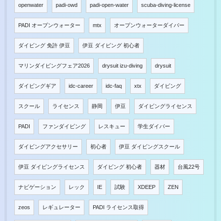
openwater
padi-owd
padi-open-water
scuba-diving-license
PADI オープンウォーター
mtx
オープンウォーターダイバー
ダイビング 免許 伊豆
伊豆 ダイビング 初心者
マリンダイビングフェア2026
drysuit izu-diving
drysuit
ダイビングギア
idc-career
idc-faq
xtx
ダイビング
スクール
ライセンス
静岡
伊豆
ダイビングライセンス
PADI
ファンダイビング
レスキュー
学生ダイバー
ダイビングアクセサリー
初心者
伊豆 ダイビングスクール
伊豆 ダイビングライセンス
ダイビング 初心者
器材
台風22号
ナビゲーション
レック
IE
試験
XDEEP
ZEN
zeos
レギュレーター
PADI ライセンス取得