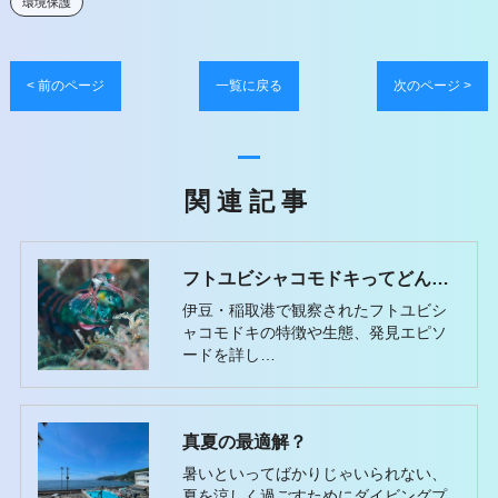
環境保護
< 前のページ
一覧に戻る
次のページ >
関連記事
フトユビシャコモドキってどんなヤツ？
伊豆・稲取港で観察されたフトユビシ
ャコモドキの特徴や生態、発見エピソ
ードを詳し…
真夏の最適解？
暑いといってばかりじゃいられない、
夏を涼しく過ごすためにダイビングプ