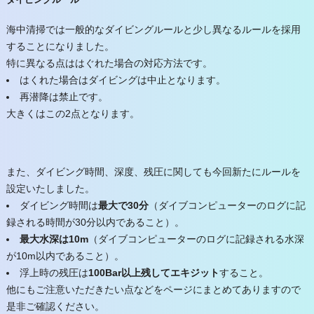
海中清掃では一般的なダイビングルールと少し異なるルールを採用
することになりました。
特に異なる点ははぐれた場合の対応方法です。
はくれた場合はダイビングは中止となります。
再潜降は禁止です。
大きくはこの2点となります。
また、ダイビング時間、深度、残圧に関しても今回新たにルールを
設定いたしました。
ダイビング時間は
最大で30分
（ダイブコンピューターのログに記
録される時間が30分以内であること）。
最大水深は10m
（ダイブコンピューターのログに記録される水深
が10m以内であること）。
浮上時の残圧は
100Bar以上残してエキジット
すること。
他にもご注意いただきたい点などをページにまとめてありますので
是非ご確認ください。