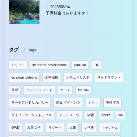
2026/08/04
子供料金はありますか？
タグ
Tags
ドリフト
instructor-development
padi-idc
IDC
diveagainstdebris
水中撮影
ナチュラリスト
サイドマウント
高所
アルティチュード
ボート
idc-flow
サーチアンドリカバリー
伊豆 ダイビング
ナイト
中性浮力
ダイブアゲインストデブリ
ドライスーツ
体験
apeks
xl4
OWD
温泉女子
リゾート
温泉
女子旅
キャンセル