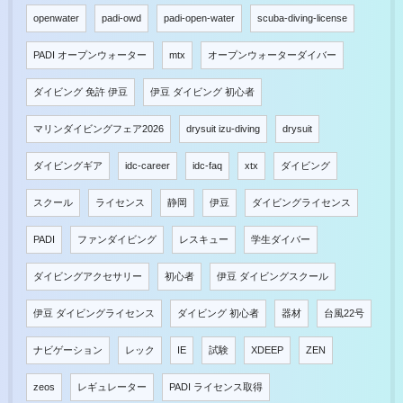
openwater
padi-owd
padi-open-water
scuba-diving-license
PADI オープンウォーター
mtx
オープンウォーターダイバー
ダイビング 免許 伊豆
伊豆 ダイビング 初心者
マリンダイビングフェア2026
drysuit izu-diving
drysuit
ダイビングギア
idc-career
idc-faq
xtx
ダイビング
スクール
ライセンス
静岡
伊豆
ダイビングライセンス
PADI
ファンダイビング
レスキュー
学生ダイバー
ダイビングアクセサリー
初心者
伊豆 ダイビングスクール
伊豆 ダイビングライセンス
ダイビング 初心者
器材
台風22号
ナビゲーション
レック
IE
試験
XDEEP
ZEN
zeos
レギュレーター
PADI ライセンス取得