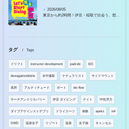
2026/08/05
東京から約2時間！伊豆・稲取で出会う、想像以上の水中世界
タグ
Tags
ドリフト
instructor-development
padi-idc
IDC
diveagainstdebris
水中撮影
ナチュラリスト
サイドマウント
高所
アルティチュード
ボート
idc-flow
サーチアンドリカバリー
伊豆 ダイビング
ナイト
中性浮力
ダイブアゲインストデブリ
ドライスーツ
体験
apeks
xl4
OWD
温泉女子
リゾート
温泉
女子旅
キャンセル