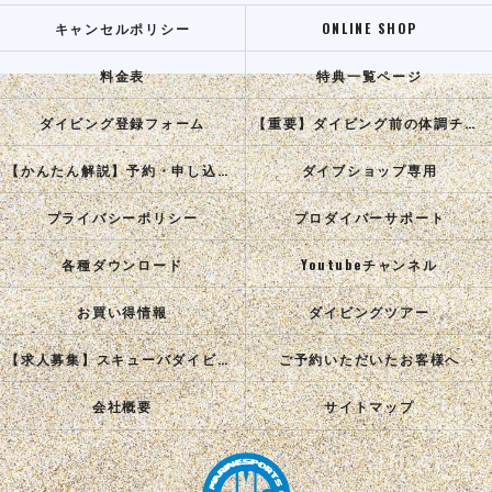
キャンセルポリシー
ONLINE SHOP
料金表
特典一覧ページ
ダイビング登録フォーム
【重要】ダイビング前の体調チェック
【かんたん解説】予約・申し込み手順
ダイブショップ専用
プライバシーポリシー
プロダイバーサポート
各種ダウンロード
Youtubeチャンネル
お買い得情報
ダイビングツアー
【求人募集】スキューバダイビングインストラクターを目指す正社員を募集中！
ご予約いただいたお客様へ
会社概要
サイトマップ