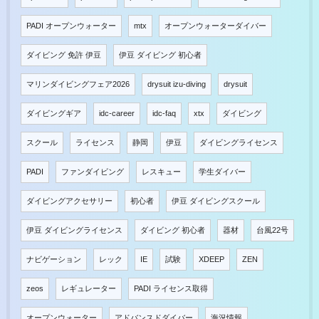
PADI オープンウォーター
mtx
オープンウォーターダイバー
ダイビング 免許 伊豆
伊豆 ダイビング 初心者
マリンダイビングフェア2026
drysuit izu-diving
drysuit
ダイビングギア
idc-career
idc-faq
xtx
ダイビング
スクール
ライセンス
静岡
伊豆
ダイビングライセンス
PADI
ファンダイビング
レスキュー
学生ダイバー
ダイビングアクセサリー
初心者
伊豆 ダイビングスクール
伊豆 ダイビングライセンス
ダイビング 初心者
器材
台風22号
ナビゲーション
レック
IE
試験
XDEEP
ZEN
zeos
レギュレーター
PADI ライセンス取得
オープンウォーター
アドバンスドダイバー
海況情報