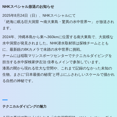
NHKスペシャル放送のお知らせ
2025年8月24日（日）、NHKスペシャルにて
「絶海に眠る巨大洞窟 〜南大東島・驚異の水中世界〜」 が放送され
ます。
2024年、沖縄本島から東へ360kmに位置する南大東島で、大規模な
水中洞窟が発見されました。NHK潜水取材班は探検チームととも
に、最新鋭の8Kカメラで未踏の水中世界に挑戦。
チームには稲取マリンスポーツセンターでテクニカルダイビングを
担当する水中探検家伊左治 佳孝もメインで参加しています。
漆黒の闇から現れる壮大な空間や、これまで記録のなかった未知の
生物。まさに“日本最後の秘境”と呼ぶにふさわしいスケールで描かれ
る自然の神秘です。
テクニカルダイビングの魅力