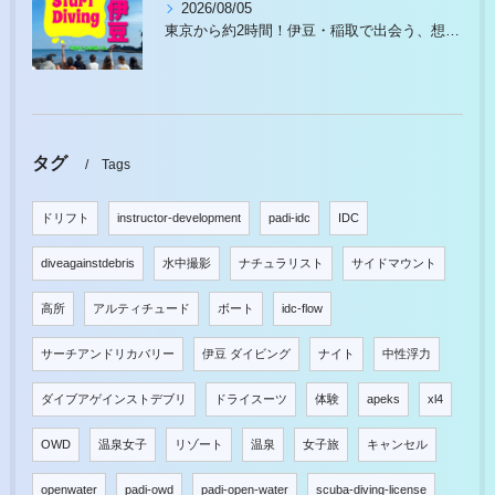
2026/08/05
東京から約2時間！伊豆・稲取で出会う、想像以上の水中世界
タグ
Tags
ドリフト
instructor-development
padi-idc
IDC
diveagainstdebris
水中撮影
ナチュラリスト
サイドマウント
高所
アルティチュード
ボート
idc-flow
サーチアンドリカバリー
伊豆 ダイビング
ナイト
中性浮力
ダイブアゲインストデブリ
ドライスーツ
体験
apeks
xl4
OWD
温泉女子
リゾート
温泉
女子旅
キャンセル
openwater
padi-owd
padi-open-water
scuba-diving-license