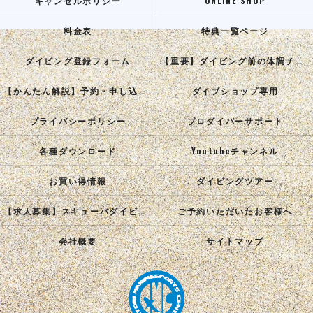
キャンセルポリシー
ONLINE SHOP
料金表
特典一覧ページ
ダイビング登録フォーム
【重要】ダイビング前の体調チェック
【かんたん解説】予約・申し込み手順
ダイブショップ専用
プライバシーポリシー
プロダイバーサポート
各種ダウンロード
Youtubeチャンネル
お買い得情報
ダイビングツアー
【求人募集】スキューバダイビングインストラクターを目指す正社員を募集中！
ご予約いただいたお客様へ
会社概要
サイトマップ