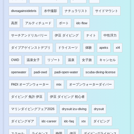
diveagainstdebris
水中撮影
ナチュラリスト
サイドマウント
高所
アルティチュード
ボート
idc-flow
サーチアンドリカバリー
伊豆 ダイビング
ナイト
中性浮力
ダイブアゲインストデブリ
ドライスーツ
体験
apeks
xl4
OWD
温泉女子
リゾート
温泉
女子旅
キャンセル
openwater
padi-owd
padi-open-water
scuba-diving-license
PADI オープンウォーター
mtx
オープンウォーターダイバー
ダイビング 免許 伊豆
伊豆 ダイビング 初心者
マリンダイビングフェア2026
drysuit izu-diving
drysuit
ダイビングギア
idc-career
idc-faq
xtx
ダイビング
スクール
ライセンス
静岡
伊豆
ダイビングライセンス