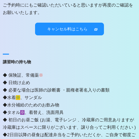
ご予約時ににもご確認いただいていると思いますが再度のご確認を
お願いいたします。
キャンセル料はこちら
講習時の持ち物
◆ 保険証、常備薬
※
◆ 日焼け止め
◆ 必要な場合は医師の診断書 ・親権者署名入りの書類
◆水着
※
、サンダル
◆水分補給のためのお飲み物
◆タオル
※
、着替え、洗面用具
◆ 初日のお昼ご飯 (お湯、電子レンジ 、冷蔵庫のご用意ありますが
冷蔵庫はスペースに限りがございます、譲り合ってご利用ください )
◆2日目以降の昼食は配達弁当をご予約いただくか、ご自身で都度ご