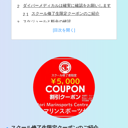
ダイバーメディカルは確実に確認をお願いします
スクール修了生限定クーポンのご紹介
スケジュールと料金の確認
3日間コースのスケジュール
2日間コースのスケジュール
書類作成の方法
eラーニング の進め方
教材受講の場合の自習について
プール講習に関して
講習中の撮影に関して
コンタクトレンズ、眼鏡をご利用の方へ
海洋実習に関して
キャンセルに関して
講習時の持ち物
ダイバー認定必要な事柄
分割受講に関して
スクール修了生限定クーポンのご紹介