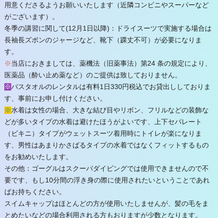
用意くださるようお願いいたします（近隣コンビニやスーパーなど
がございます）。
冬季の講習に関して(12月1日以降)：ドライスーツで実施する場合は
長袖長ズボンのジャージなど、靴下（踝丈不可）が必要になりま
す。
※
当店におきましては、薬機法（旧薬事法）第24 条の規定により、
医薬品（酔い止め薬など）のご提供は致しておりません。
※
バスタオルのレンタルは有料1日330円税込でお貸出ししておりま
す、事前にお申し付けください。
※
水着は女性の場合、大きな結び目やリボン、フリルなどの装飾な
どが多いタイプの水着は避けたほうがよいです、上下セパレート
（ビキニ）タイプがウェットスーツ着用時にトイレが楽になりま
す、男性はあまりかさばるタイプの水着ではなくフィットするもの
をお勧めいたします。
その他：ゴーグルはスクーバダイビングでは使用できませんので不
要です、もし10分間の浮き身の際に使用されたいということであれ
ばお持ちください。
スイムキャップはほとんどの方が使用いたしませんが、髪の毛をま
とめたいなどの場合利用される方もおりますが少数となります。