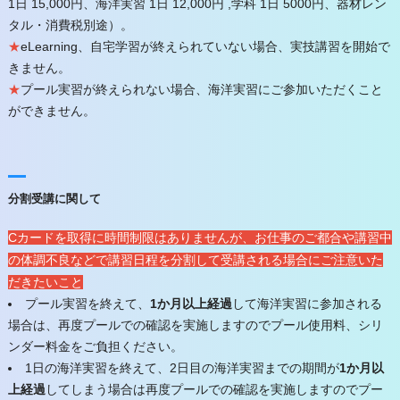
1日 15,000円、海洋実習 1日 12,000円 ,学科 1日 5000円、器材レン
タル・消費税別途）。
★
eLearning、自宅学習が終えられていない場合、実技講習を開始で
きません。
★
プール実習が終えられない場合、海洋実習にご参加いただくこと
ができません。
分割受講に関して
Cカードを取得に時間制限はありませんが、お仕事のご都合や講習中
の体調不良などで講習日程を分割して受講される場合にご注意いた
だきたいこと
プール実習を終えて、
1か月以上経過
して海洋実習に参加される
場合は、再度プールでの確認を実施しますのでプール使用料、シリ
ンダー料金をご負担ください。
1日の海洋実習を終えて、2日目の海洋実習までの期間が
1か月以
上経過
してしまう場合は再度プールでの確認を実施しますのでプー