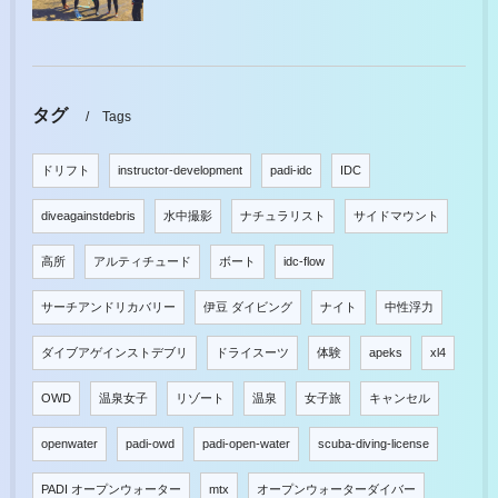
タグ
Tags
ドリフト
instructor-development
padi-idc
IDC
diveagainstdebris
水中撮影
ナチュラリスト
サイドマウント
高所
アルティチュード
ボート
idc-flow
サーチアンドリカバリー
伊豆 ダイビング
ナイト
中性浮力
ダイブアゲインストデブリ
ドライスーツ
体験
apeks
xl4
OWD
温泉女子
リゾート
温泉
女子旅
キャンセル
openwater
padi-owd
padi-open-water
scuba-diving-license
PADI オープンウォーター
mtx
オープンウォーターダイバー