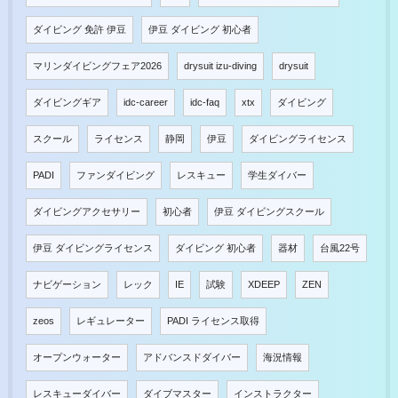
ダイビング 免許 伊豆
伊豆 ダイビング 初心者
マリンダイビングフェア2026
drysuit izu-diving
drysuit
ダイビングギア
idc-career
idc-faq
xtx
ダイビング
スクール
ライセンス
静岡
伊豆
ダイビングライセンス
PADI
ファンダイビング
レスキュー
学生ダイバー
ダイビングアクセサリー
初心者
伊豆 ダイビングスクール
伊豆 ダイビングライセンス
ダイビング 初心者
器材
台風22号
ナビゲーション
レック
IE
試験
XDEEP
ZEN
zeos
レギュレーター
PADI ライセンス取得
オープンウォーター
アドバンスドダイバー
海況情報
レスキューダイバー
ダイブマスター
インストラクター