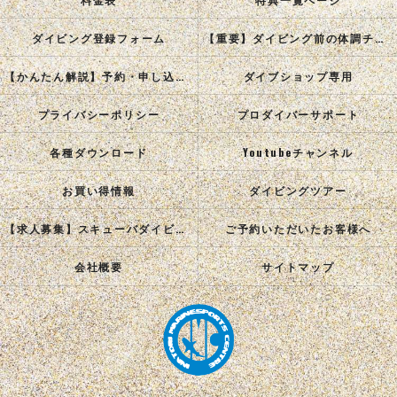
ダイビング登録フォーム
【重要】ダイビング前の体調チェック
【かんたん解説】予約・申し込み手順
ダイブショップ専用
プライバシーポリシー
プロダイバーサポート
各種ダウンロード
Youtubeチャンネル
お買い得情報
ダイビングツアー
【求人募集】スキューバダイビングインストラクターを目指す正社員を募集中！
ご予約いただいたお客様へ
会社概要
サイトマップ