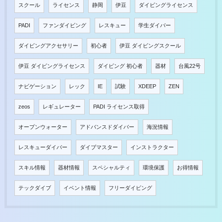
スクール
ライセンス
静岡
伊豆
ダイビングライセンス
PADI
ファンダイビング
レスキュー
学生ダイバー
ダイビングアクセサリー
初心者
伊豆 ダイビングスクール
伊豆 ダイビングライセンス
ダイビング 初心者
器材
台風22号
ナビゲーション
レック
IE
試験
XDEEP
ZEN
zeos
レギュレーター
PADI ライセンス取得
オープンウォーター
アドバンスドダイバー
海況情報
レスキューダイバー
ダイブマスター
インストラクター
スキル情報
器材情報
スペシャルティ
環境保護
お得情報
テックダイブ
イベント情報
フリーダイビング