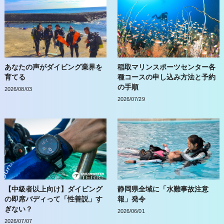
あなたの声がダイビング業界を
稲取マリンスポーツセンター各
育てる
種コースの申し込み方法と予約
の手順
2026/08/03
2026/07/29
【中級者以上向け】ダイビング
静岡県全域に「水難事故注意
の即席バディって「性善説」す
報」発令
ぎない？
2026/06/01
2026/07/07