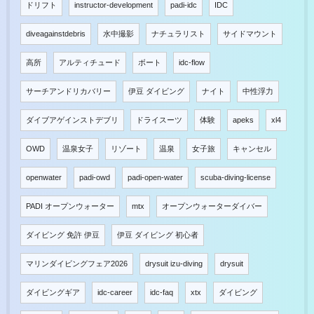
ドリフト
instructor-development
padi-idc
IDC
diveagainstdebris
水中撮影
ナチュラリスト
サイドマウント
高所
アルティチュード
ボート
idc-flow
サーチアンドリカバリー
伊豆 ダイビング
ナイト
中性浮力
ダイブアゲインストデブリ
ドライスーツ
体験
apeks
xl4
OWD
温泉女子
リゾート
温泉
女子旅
キャンセル
openwater
padi-owd
padi-open-water
scuba-diving-license
PADI オープンウォーター
mtx
オープンウォーターダイバー
ダイビング 免許 伊豆
伊豆 ダイビング 初心者
マリンダイビングフェア2026
drysuit izu-diving
drysuit
ダイビングギア
idc-career
idc-faq
xtx
ダイビング